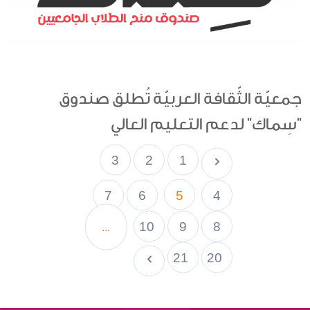
جمعيّة الثّقافة العربيّة تُطلق صندوق
"سِماك" لدعم التعليم العالي
3
2
1
7
6
5
4
10
9
8
...
21
20