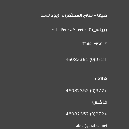
حيفا - شارع المخلّص 14 (يود لامد
بيرتس) 14 Y.L. Peretz Street -
Haifa 3304114
+972(0) 46082351
هاتف
+972(0) 46082352
فاكس
+972(0) 46082352
arabca@arabca.net