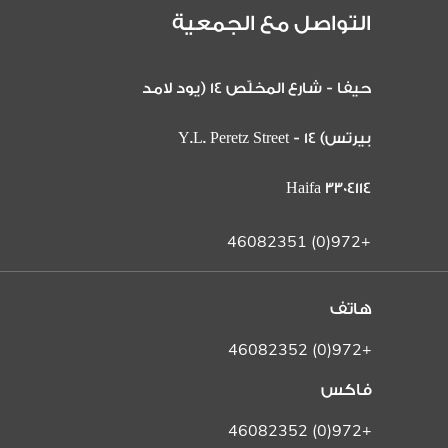
التواصل مع الجمعية
حيفا - شارع المخلّص 14 (يود لامد
بيرتس) 14 Y.L. Peretz Street -
Haifa 3304114
+972(0) 46082351
هاتف
+972(0) 46082352
فاكس
+972(0) 46082352