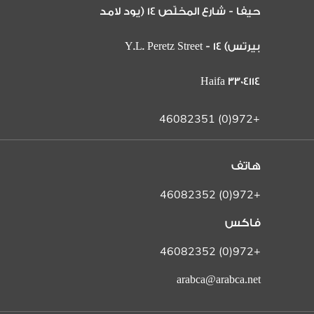
حيفا - شارع المخلّص 14 (يود لامد
بيرتس) 14 Y.L. Peretz Street -
Haifa 3304114
+972(0) 46082351
هاتف
+972(0) 46082352
فاكس
+972(0) 46082352
arabca@arabca.net