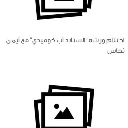
اختتام ورشة "الستاند أب كوميدي" مع أيمن
نحاس