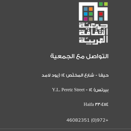
التواصل مع الجمعية
حيفا - شارع المخلّص 14 (يود لامد
بيرتس) 14 Y.L. Peretz Street -
Haifa 3304114
+972(0) 46082351