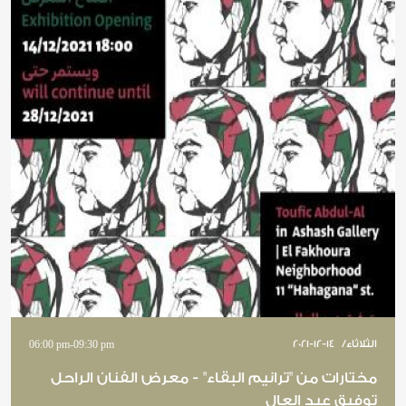
الثلاثاء
/
2021-12-14
09:30 pm
-
06:00 pm
مختارات من "ترانيم البقاء" - معرض الفنان الراحل
توفيق عبد العال