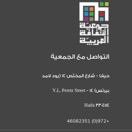
التواصل مع الجمعية
حيفا - شارع المخلّص 14 (يود لامد
بيرتس) 14 Y.L. Peretz Street -
Haifa 3304114
+972(0) 46082351