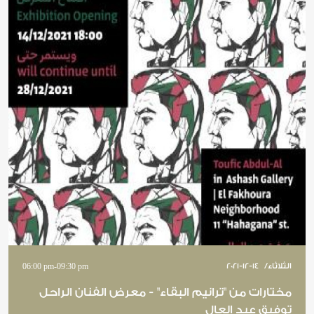
الثلاثاء
/
2021-12-14
09:30 pm
-
06:00 pm
مختارات من "ترانيم البقاء" - معرض الفنان الراحل
توفيق عبد العال