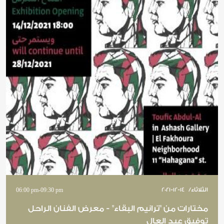
الثلاثاء
/
2021-12-14
09:30 pm
-
06:00 pm
مختارات من "ترانيم البقاء" - معرض الفنان الراحل
توفيق عبد العال