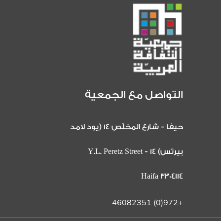
التواصل مع الجمعية
حيفا - شارع المخلّص 14 (يود لامد
بيرتس) 14 Y.L. Peretz Street -
Haifa 3304114
+972(0) 46082351