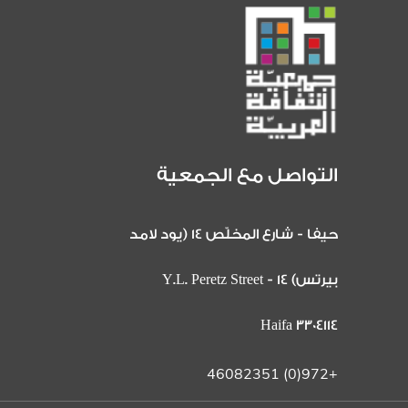
التواصل مع الجمعية
حيفا - شارع المخلّص 14 (يود لامد
بيرتس) 14 Y.L. Peretz Street -
Haifa 3304114
+972(0) 46082351