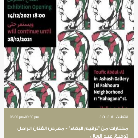
الثلاثاء
/
2021-12-14
09:30 pm
-
06:00 pm
مختارات من "ترانيم البقاء" - معرض الفنان الراحل
توفيق عبد العال