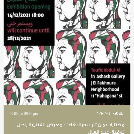
الثلاثاء
/
2021-12-14
09:30 pm
-
06:00 pm
مختارات من "ترانيم البقاء" - معرض الفنان الراحل
توفيق عبد العال