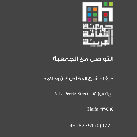
التواصل مع الجمعية
حيفا - شارع المخلّص 14 (يود لامد
بيرتس) 14 Y.L. Peretz Street -
Haifa 3304114
+972(0) 46082351