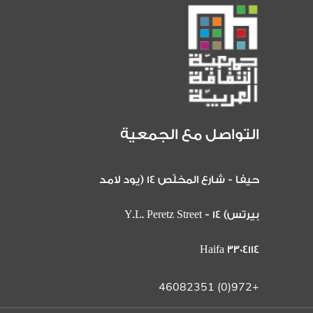
التواصل مع الجمعية
حيفا - شارع المخلّص 14 (يود لامد
بيرتس) 14 Y.L. Peretz Street -
Haifa 3304114
+972(0) 46082351