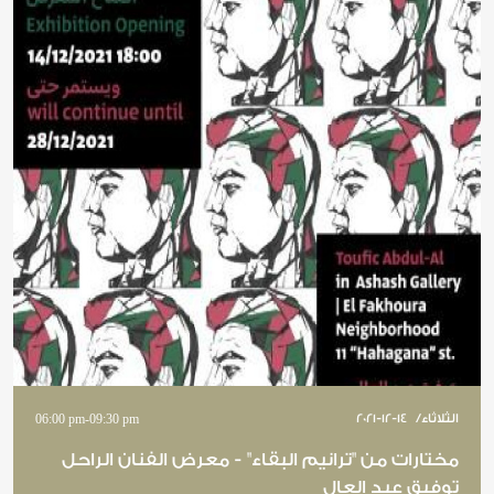
الثلاثاء
/
2021-12-14
09:30 pm
-
06:00 pm
مختارات من "ترانيم البقاء" - معرض الفنان الراحل
توفيق عبد العال