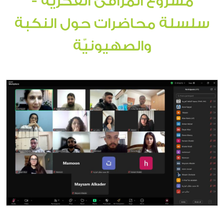
مشروع المرافئ الفكريّة -
سلسلة محاضرات حول النكبة
والصهيونيّة