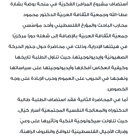
أستضاف مشروع المرافئ الفكريّة في منحة روضة بشارة
عطا-الله وجمعيّة الثّقافة العربيّة الدكتور محمود
محارب الباحث والمؤرخ الفلسطيني وأحد مؤسّسي
جمعيّة الثّقافة العربيّة بالإضافة إلى شغله دورًا مركزيًّا
في هيئتها الإدراية، وذلك في محاضرة حول جذور الحركة
الصهيونيّة وإيديولوجيتها، حيث تناول الطلبة تاريخها
وكيفية انعكاس أفكارها وأيديولوجيتها على سياساتها
ونهجها في الحروب على العموم وحرب الإبادة على وجه
الخصوص.
أما في المحاضرة الثانية فقد استضاف الطلبة طالبة
الدكتوراه والمعالجة النفسية المجتمعيّة أسرار كيّال،
حيث تناولت سيكولوجيّة النكبة وتأثيرها على وعيّ
وإدراك الأجيال الفلسطينيّة للواقع والظروف الراهنة،