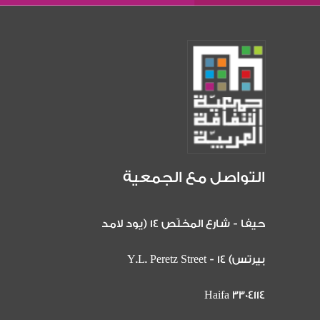
التواصل مع الجمعية
حيفا - شارع المخلّص 14 (يود لامد
بيرتس) 14 Y.L. Peretz Street -
Haifa 3304114