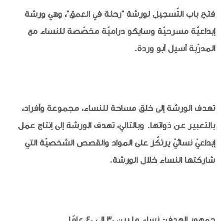
فتح باب التّسجيل لورشة "رحلة في العمق"، وهي ورشة
إبداعيّة مسرحيّة وسايكو دراميّة مخصّصة للنساء مع
المدرّبة أسيل أبو وردة.
تهدف الورشة إلى خلق مساحة للنساء، مجموعة وأفراد،
بالتعبير عن ذواتها. وبالتالي، تهدف الورشة إلى إنتاج عمل
إبداعيّ نسائيّ يرتكّز على المواد والقصص الشخصيّة التي
شاركتها النساء خلال الورشة.
جمهور الهدف: نساء ما بين 30 إلى 40 عامًا.