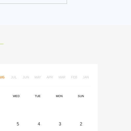
UG
JUL
JUN
MAY
APR
MAR
FEB
JAN
WED
TUE
MON
SUN
5
4
3
2