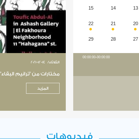
15
14
13
22
21
20
29
28
27
00:00:00-00:00:00
الثلاثاء
/
2021-12-14
مختارات من "ترانيم البقاء
المزيد
فيديوهات