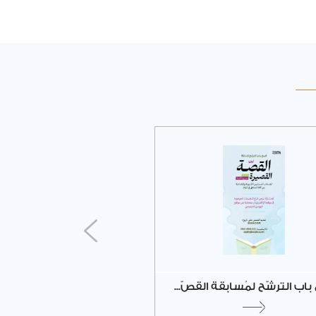
باب الترشّح لمُسابقة القصّ...
"صالون ميّ الأدبي" في جم