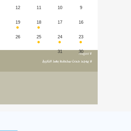
12
11
10
9
19
18
17
16
26
25
24
23
31
30
August 7
لا يوجد حدث مخطط بهذ التاريخ