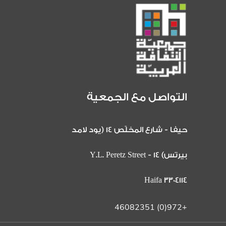
التواصل مع الجمعية
حيفا - شارع المخلّص 14 (يود لامد
بيرتس) 14 Y.L. Peretz Street -
Haifa 3304114
+972(0) 46082351