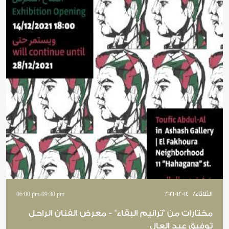
الثلاثاء
/
2021-12-14
09:30 pm
-
06:00 pm
مختارات من "ترانيم البقاء" - معرض الفنان الراحل
توفيق عبد العال