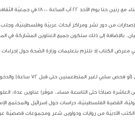
ب الساعة 18:00 في جمعيّة الثقافة العربيّة.
إصدارات من دور نشر ومراكز أبحاث عربيّة وفلسطينيّة، وجلب عن
ن. بالإضافة إلى ذلك ستكون جميع العناوين المشاركة في الم
في معرض الكتاب إذ نلتزم بتعليمات وزارة الصّحة حول إجراءات ا
متطعمنين حتى قبل 72 ساعة) والدخول للمعرض مع ارتداء الكمامة.
 18 آب حتى 25 آب ، يوميًا من العاشرة صباحًا حتى التاسعة مساء. موفّرا عناوين 
الدوليّة، القضية الفلسطينيّة، دراسات حول إسرائيل والمجتمع الإ
تب الأدبيّة من روايات ودواوين شعر ومجموعات قصصيّة عربيّة و