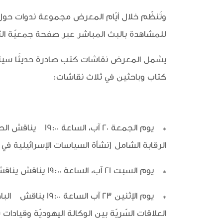
وتُنظّم خلال أيّام المعرض مجموعة ندوات حول
للمشاهدة بالبث المباشر عبر صفحة جمعيّة الث
يشمل المعرض نقاشات كتب صادرة حديثًا سيتمّ
كتاب وباحثين في ثلاث نقاشات:
* يوم الجمعة 20
الرقابة الشامل (نشأة السياسات الإسرائيلية 
* يوم السبت 21 آب، الساعة 19:00 يناقش يناقش الصحافي والكاتب الفلسطيني رائد وحش الروائي عباد يحيى عن روايته الصادرة من دار المتوسط : رام الله.
* يوم الإثنين 3
العلاقات السّريّة بين الوكالة اليهوديّة وقيادا