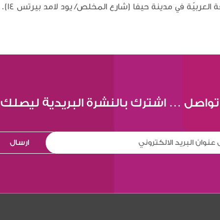
العربيّة في مدينة حيفا (شارع المخلص/ يود لامد بيرتس 14).
تواصل … اشترك بالنشرة البريدية ليصلك