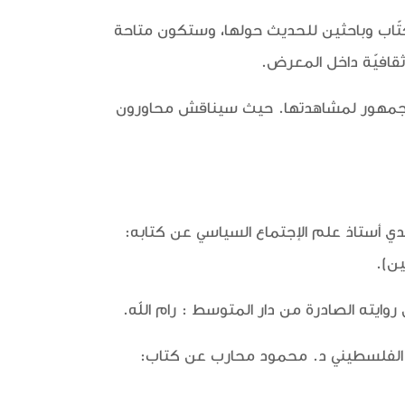
تّاب وباحثين للحديث حولها، وستكون متاحة
 ثقافيّة داخل المعرض.
 الجمهور لمشاهدتها. حيث سيناقش محاورون
سور أحمد سعدي أستاذ علم الإجتماع السياسي عن كتابه:
يين).
ؤرخ والباحث الفلسطيني د. محمود محارب عن كتاب: