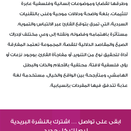
وطرقها لقضايا وموضوعات إنسانية وفلسفية عابرة
للثيمات، بلغة واضحة ودلالات موحية وغنى بالتقنيات
السردية، التي تمرق بتوقع القارئ عبر الالتباس والتمويه.
مستأثرة باهتمامه وفضوله، ونقله إلى وعي مختلف لإدراك
الصيغ والمقاصد الدلالية للقصة. المجموعة تعتمد المفارقة
أداة لتحقيق نوع من التنوير، أو مفاجأة القارئ، بوجود نزعات أو
رؤى فلسفية لافتة. محتفية بالأحلام والذات والبطل
الهامشي، ومتأرجحة بين الواقع والخيال، مستخدمة لغة
عذبة تتدفق فيها المفردات بإنسيابية.
ابقى على تواصل … اشترك بالنشرة البريدية
ليصلك كل جديد