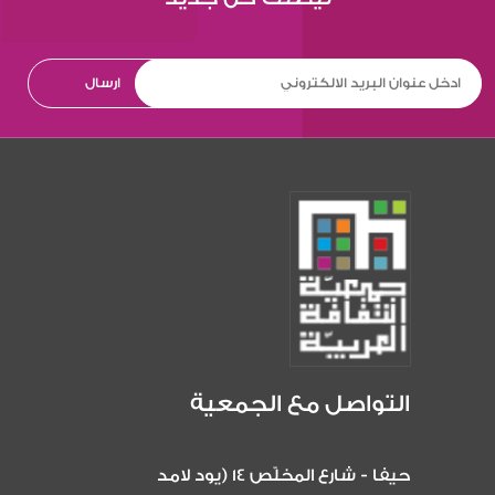
التواصل مع الجمعية
حيفا - شارع المخلّص 14 (يود لامد