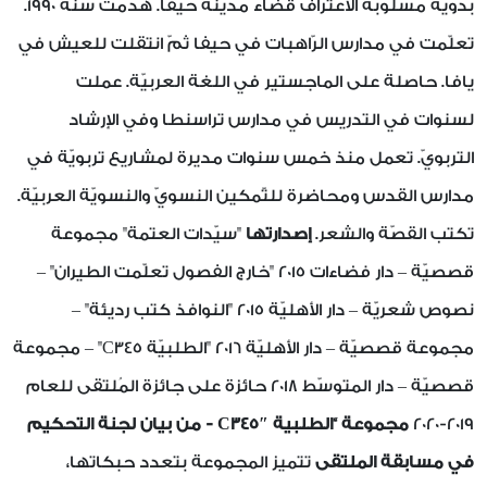
بدويّة مسلوبة الاعتراف قضاء مدينة حيفا. هُدمت سنة 1990.
تعلّمت في مدارس الرّاهبات في حيفا ثمّ انتقلت للعيش في
يافا. حاصلة على الماجستير في اللغة العربيّة. عملت
لسنوات في التدريس في مدارس تراسنطا وفي الإرشاد
التربويّ. تعمل منذ خمس سنوات مديرة لمشاريع تربويّة في
مدارس القدس ومحاضرة للتّمكين النسويّ والنسويّة العربيّة.
تكتب القصّة والشعر.
إصدارتها
"سيّدات العتمة" مجموعة
قصصيّة – دار فضاءات 2015 "خارج الفصول تعلّمت الطيران" –
نصوص شعريّة – دار الأهليّة 2015 "النوافذ كتب رديئة" –
مجموعة قصصيّة – دار الأهليّة 2016 "الطلبيّة C345" – مجموعة
قصصيّة – دار المتوسّط 2018 حائزة على جائزة المُلتقى للعام
2019-2020
مجموعة “الطلبية C345″ - من بيان لجنة التحكيم
في مسابقة الملتقى
تتميز المجموعة بتعدد حبكاتها،