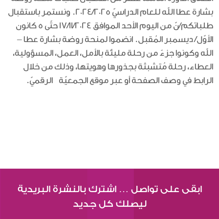
بشارة عطا الله للعام الدراسيّ 2024/2025. ونستمر باستقبال
طلباتكم/نّ من اليوم الأحد الموافق 17/11/2024 حتّى 5 كانون
الأوّل/ ديسمبر المُقبل. انضموا لمنحة روضة بشارة عطا –
الله وكونوا جزءً من رحلة مليئة بالأمل، العمل، المسؤولية،
العطاء، رحلة مُتشبثة بجذورها وهويتها، وذلك من خلال
الرابط في وصف الصفحة أو عبر موقع الجمعيّة الرقميّ.
ابقى على تواصل … اشترك بالنشرة البريدية
ليصلك كل جديد