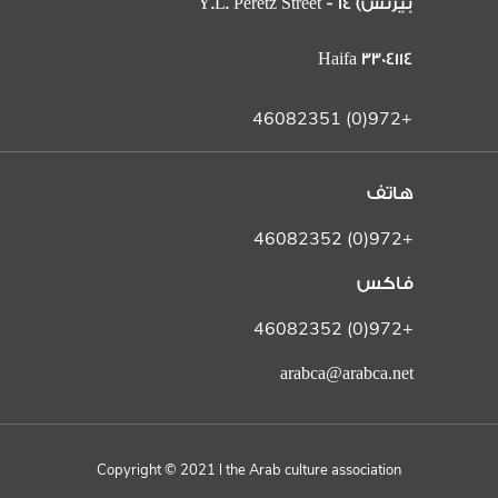
بيرتس) 14 Y.L. Peretz Street -
Haifa 3304114
+972(0) 46082351
هاتف
+972(0) 46082352
فاكس
+972(0) 46082352
arabca@arabca.net
Copyright © 2021 l the Arab culture association