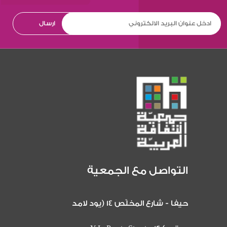
التواصل مع الجمعية
حيفا - شارع المخلّص 14 (يود لامد