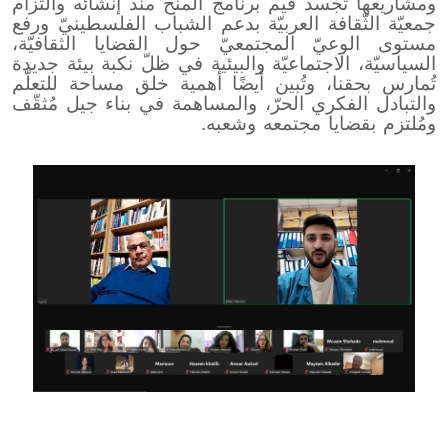
ومشاريعها تُجسد قيم برنامج المنح منذ إنشائه والتزام
جمعيّة الثّقافة العربيّة بدعم الشباب الفلسطينيّ ورفع
مستوى الوعيّ المجتمعيّ حول القضايا الثقافيّة،
السياسيّة، الاجتماعيّة والبيئية في ظلّ نكبة بيئة جديدة
تُمارس بحقنا، وتُبين أيضًا أهمية خلق مساحة للتعلّم
والتبادل الفكري الحرّ، والمساهمة في بناء جيل مُثقّف
ومُلتزم بقضايا مجتمعه وشعبه.