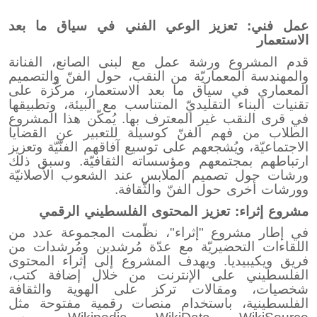
عمل فني: تعزيز الوعي الفني في سياق ما بعد
الاستعمار
قدم المشروع ورشة عمل مع لبنى الصانع، الفنانة
والمهندسة المعماريّة من النقب، حول الفنّ والتصميم
المعماري في سياق ما بعد الاستعمار، مركّزة على
تقنيات البناء التقليديّ المتناسب مع البيئة، وتطبيقها
في قرى النقب غير المعترف بها. يُمكّن هذا المشروع
الطلاب من فهم الفنّ كوسيلة للتعبير عن القضايا
الاجتماعيّة، ويُشجعهم على توسيع آفاقهم الفنّيّة وتعزيز
ارتباطهم بمجتمعهم ومؤسساته الثقافيّة. وسبق ذلك
ورشات حول تصميم الملابس عند الشعوب الأصلانيّة
وورشات أخرى حول الفنّ والثّقافة.
مشروع إثراء: تعزيز المحتوى الفلسطيني الرقمي
في إطار مشروع "إثراء"، نظّمت المجموعة عدد من
اللقاءات التحضيريّة مع عدّة مُرشدين ومُرشدات من
فريق ويكيبيديا. ويهدف المشروع إلى إثراء المحتوى
الفلسطيني على الإنترنت من خلال إضافة كتب،
شخصيات، ومقالات تركز على الهوية والثقافة
الفلسطينية، باستخدام منصات رقمية مفتوحة مثل