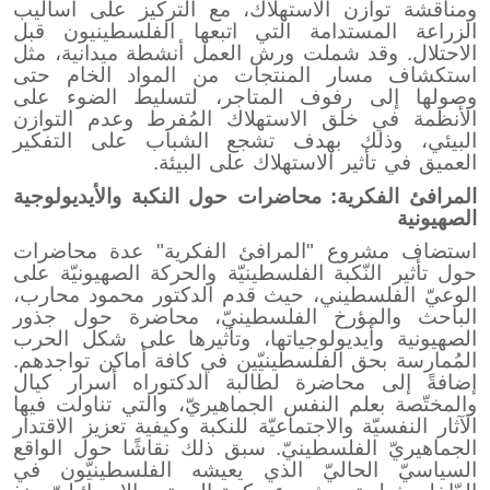
ومناقشة توازن الاستهلاك، مع التركيز على أساليب
الزراعة المستدامة التي اتبعها الفلسطينيون قبل
الاحتلال. وقد شملت ورش العمل أنشطة ميدانية، مثل
استكشاف مسار المنتجات من المواد الخام حتى
وصولها إلى رفوف المتاجر، لتسليط الضوء على
الأنظمة في خلق الاستهلاك المُفرط وعدم التوازن
البيئي، وذلك بهدف تشجع الشباب على التفكير
العميق في تأثير الاستهلاك على البيئة.
المرافئ الفكرية: محاضرات حول النكبة والأيديولوجية
الصهيونية
استضاف مشروع "المرافئ الفكرية" عدة محاضرات
حول تأثير النّكبة الفلسطينيّة والحركة الصهيونيّة على
الوعيّ الفلسطيني، حيث قدم الدكتور محمود محارب،
الباحث والمؤرخ الفلسطينيّ، محاضرة حول جذور
الصهيونية وأيديولوجياتها، وتأثيرها على شكل الحرب
المُمارسة بحق الفلسطينيّين في كافة أماكن تواجدهم.
إضافةً إلى محاضرة لطالبة الدكتوراه أسرار كيال
والمختّصة بعلم النفس الجماهيريّ، والتي تناولت فيها
الآثار النفسيّة والاجتماعيّة للنكبة وكيفية تعزيز الاقتدار
الجماهيريّ الفلسطينيّ. سبق ذلك نقاشًا حول الواقع
السياسيّ الحاليّ الذي يعيشه الفلسطينيّ
و
ن في