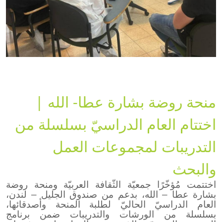
منحة روضة بشارة عطا- الله |
اختتام العام الدراسيّ بسلسلة من
التدريبات لمجموعات العمل
والبحث
اختتمت مُؤخّرًا جمعيّة الثّقافة العربيّة ومنحة روضة
بشارة عطا – الله، بدعم من صندوق الجليل – لندن،
العام الدراسيّ الحاليّ لطلبة المنحة وأصدقائها،
بسلسلة من الورشات والتدريبات ضمن برنامج