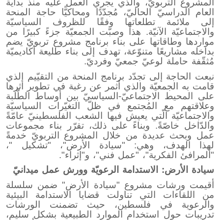
المشروع التربويّ، والذي يجري العمل عليه منذ بداية
العام الدراسيّ الحاليّ، مُجدّدًا ومحاكيًّا حاجة المنحة
إلى ملائمة تطلعاتها وفقًا للظروف السياسيّة
والاجتماعيّة الآنيّة. هذا وصبّت الجمعيّة جزءً كبيرًا من
مواردها وطاقاتها على بناء برنامج مشروع تربويّ يضم
بداخله مشاريعًا متنوّعة، تهدف إلى بناء طليعة أكاديميّة
مُثقّفة حاملة لوعيّ جمعيّ وفرديّ.
نبعت الحاجة إلى تجدّد برنامج المنحة من التقيّيم الذي
قامت به الجمعيّة والذي أثمر عن رغبة في تطوير أثرها
على المحيط الاجتماعيّ-السياسيّ بين أوساط الطّلبة
وعلاقتهم مع المُجتمع في ظلّ التغيّرات السياسيّة
والاجتماعيّة الّتي يعيش فيها الشعب الفلسطينيّ عامّةً
والدّاخل خاصّةً. وبناءً على ذلك، تقرّر بناء مجموعات
عمل وبحث عديدة من خلال المشروع التربويّ خدمةً
لهذا الهدف، وهي: "سيادة الأرض"، "تشكيل "،
"المرافئ الفكرية"، "عمل فني"، و"إثراء".
سيادة الأرض: الاستدامة الرعويّة وورش عمل ميدانيّ
أقيمت ورشات مشروع "سيادة الأرض" ضمن سلسلة
من اللقاءات التي تناولت قضايا الاستدامة البيئية
والرعوية في فلسطين، حيث تضمنت الورشات
تدريبات حول استخدام الموارد الطبيعية بشكل سليم،