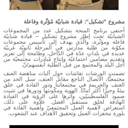
مشروع "تشكيل": قيادة شبابيّة مُؤثّرة وفاعلة
أحتفى برنامج المنحة بتشكيل عدد من المجموعات
الشبابيّة تحت إطار مشروع تشكيل – قيادة شبابيّة
فاعلة ومؤثّرة، والّذي يهدف إلى تأسيس مجموعات
مكوّنة من طلبة مدارس في المرحلة ثانويّة عربيّة
عديدة في بلداتٍ عدّة في الدّاخل، وطامحة إلى تعزيز
وتقديم مضامين اجتماعيّة وإنتاج مُبادرات مجتمعيّة من
أجل البلد والمجتمع من قبل الطلبة أنفسهم/نّ.
تضمنت الورشات نقاشات حول آليات مناهضة العنف
مجتمعيًّا، الاتصال الناجع مقابل العنف، سبل الحد من
العنف والجريمة في مجتمعاتنا ودور القادة في خلق
بيئةً وحيزًا أكثر أمانًا. الهوية ومكّونتها ودورها في تثبيت
صمود الفلسطينيّين، وأثرها على الرؤية في القيادة
الهادفة لخلق مستقبل أفضل. علاوة على ذلك،
استعراض لأهمية العمل المجتمعيّ وأهمية القادة في
بلورة محفزات العمل وتحقيق الأهداف عند الشعوب.