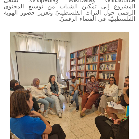
WikiSource
و
WikiData
و
Wikipedia
. يسعى
المشروع إلى تمكين الشباب من توسيع المحتوى
الرقمي حول التراث الفلسطينيّ وتعزيز حضور الهوية
الفلسطينيّة في الفضاء الرقميّ.