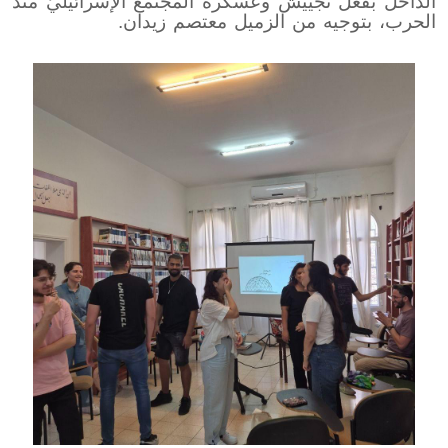
الدّاخل بفعل تجييش وعسكرة المجتمع الإسرائيليّ منذ
الحرب، بتوجيه من الزميل معتصم زيدان.